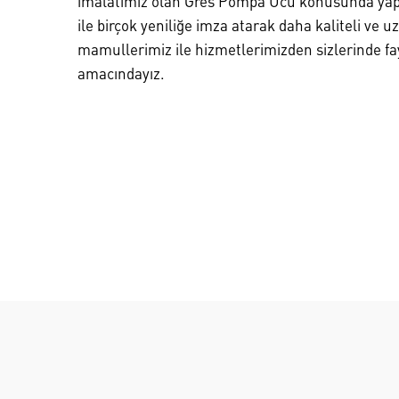
imalatımız olan Gres Pompa Ucu konusunda yapt
ile birçok yeniliğe imza atarak daha kaliteli ve 
mamullerimiz ile hizmetlerimizden sizlerinde 
amacındayız.
DEVAMINI OKU