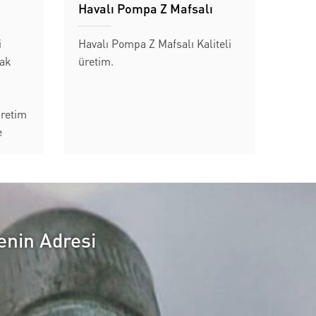
Havalı Pompa Z Mafsalı
i
Havalı Pompa Z Mafsalı Kaliteli
nak
üretim.
üretim
e
dir.
kta
ören
rlü...
enin Adresi