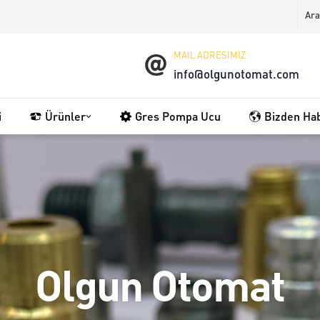
MAIL ADRESİMİZ
info@olgunotomat.com
i
Ürünler
Gres Pompa Ucu
Bizden Ha
Olgun Otomat