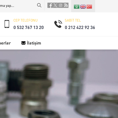
CEP TELEFONU
SABİT TEL
0 532 767 13 20
0 212 422 92 36
berler
İletişim