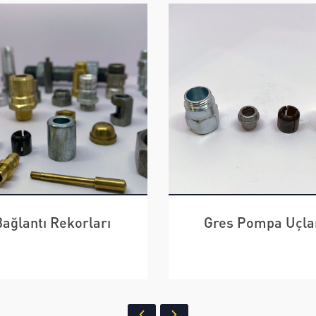
res Pompa Uçları
Paslanmaz Çelik Ür
ÜRÜNLERİ İNCELE
ÜRÜNLERİ İNCELE