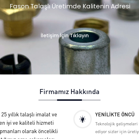
Fason Talaşlı Üretimde Kalitenin Adresi
İletişim İçin Tıklayın
Firmamız Hakkında
5 yıllık talaşlı imalat ve
YENİLİKTE ÖNCÜ
 iyi ve kaliteli hizmeti
Teknolojik gelişmeleri
manları olarak öncelikli
ediyor sizler için üreti