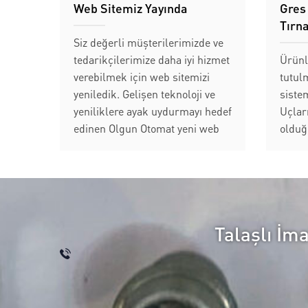
Web Sitemiz Yayında
Gres
Tırn
Siz değerli müşterilerimizde ve
tedarikçilerimize daha iyi hizmet
Ürünle
verebilmek için web sitemizi
tutul
yeniledik. Gelişen teknoloji ve
sistem
yeniliklere ayak uydurmayı hedef
Uçlar
edinen Olgun Otomat yeni web
olduğ
sitesi ile tedarikçilerimize ve
tırna
müşterilerimize daha hızlı
stand
hizmet vermeyi hedeflemiştir....
Mamul
olduğ
yarı 
Talaşlı İm