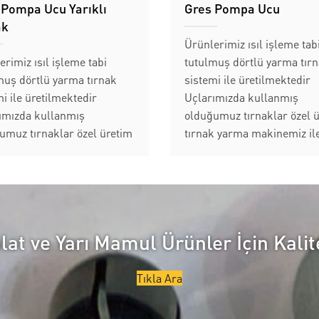
 Pompa Ucu Yarıklı
Gres Pompa Ucu
ak
Ürünlerimiz ısıl işleme tab
rimiz ısıl işleme tabi
tutulmuş dörtlü yarma tır
muş dörtlü yarma tırnak
sistemi ile üretilmektedir
i ile üretilmektedir
Uçlarımızda kullanmış
ımızda kullanmış
olduğumuz tırnaklar özel 
umuz tırnaklar özel üretim
tırnak yarma makinemiz il
k yarma makinemiz ile
standart olarak üretilmekte
art olarak üretilmektedir.
Mamullerimizde kullanma
lerimizde kullanmakta
olduğumuz tapa vazifesi g
umuz tapa vazifesi gören
yarı mamul parçamız her tü
mamul parçamız her türlü...
alat ve Yarı Mamul Ürünler İçin Kalit
Tıkla Ara