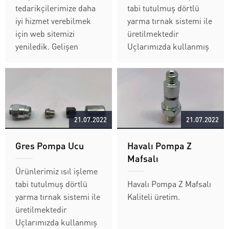
tedarikçilerimize daha
tabi tutulmuş dörtlü
iyi hizmet verebilmek
yarma tırnak sistemi ile
için web sitemizi
üretilmektedir
yeniledik. Gelişen
Uçlarımızda kullanmış
teknoloji ve yeniliklere
olduğumuz tırnaklar
ayak uydurmayı hedef
özel üretim tırnak
edinen Olgun Otomat
yarma makinemiz ile
yeni web sitesi ile
standart olarak
tedarikçilerimize ve
üretilmektedir.
21.07.2022
21.07.2022
müşterilerimize daha
Mamullerimizde
hızlı hizmet vermeyi
kullanmakta
Gres Pompa Ucu
Havalı Pompa Z
hedeflemiştir....
olduğumuz tapa vazifesi
Mafsalı
gören yarı mamul
Ürünlerimiz ısıl işleme
parçamız her türlü...
tabi tutulmuş dörtlü
Havalı Pompa Z Mafsalı
yarma tırnak sistemi ile
Kaliteli üretim.
üretilmektedir
Uçlarımızda kullanmış